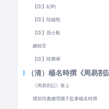
【臣】
紀昀
【臣】
陸錫熊
【臣】
孫士毅
總校官
【臣】陸費墀
（清）楊名時撰
《周易劄
《周易劄記》
卷上
禮部尚書總理國子監事楊名時撰