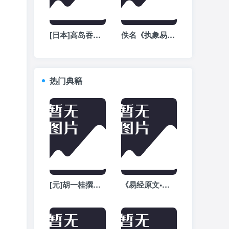
[日本]高岛吞象《高岛断易》全文阅读
佚名《执象易注》-周易白话文注解全文在线阅读
热门典籍
[元]胡一桂撰《周易启蒙翼传外篇》全文在线阅读
《易经原文•繁体版》全文完整版