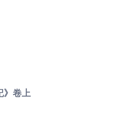
記》
卷上