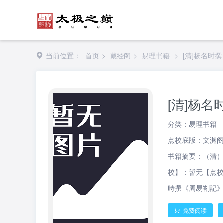
当前位置：
首页
>
藏经阁
>
易理书籍
>
[清]杨名时
[清]杨
分类：
易理书籍
点校底版：文渊
书籍摘要：（清
校】：暂无【点校
時撰《周易劄記》
免费阅读