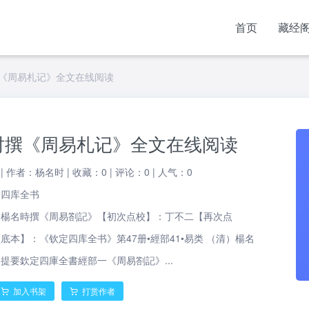
首页
藏经
撰《周易札记》全文在线阅读
名时撰《周易札记》全文在线阅读
|
作者：杨名时
|
收藏：0
|
评论：0
|
人气：
0
阁四库全书
）楊名時撰《周易劄記》【初次点校】：丁不二【再次点
底本】：《钦定四库全书》第47册•經部41•易类 （清）楊名
提要欽定四庫全書經部一《周易劄記》...
加入书架
打赏作者