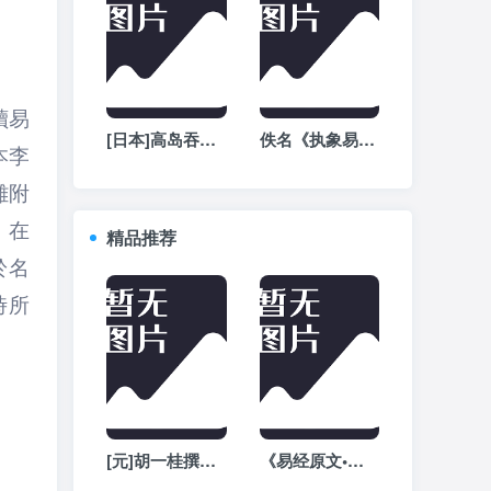
讀易
[日本]高岛吞象《高岛断易》全文阅读
佚名《执象易注》-周易白话文注解全文在线阅读
本李
離附
，在
精品推荐
於名
時所
[元]胡一桂撰《周易启蒙翼传外篇》全文在线阅读
《易经原文•繁体版》全文完整版