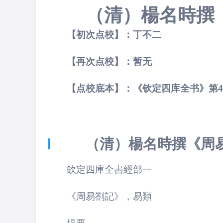
（清）楊名時撰
【初次点校】：
丁不二
【再次点校】：暂无
【点校底本】：
《钦定四库全书》
第
（清）楊名時撰
《周
欽定四庫全書經部一
《周易劄記》
，易類