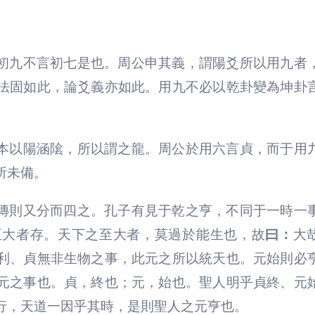
初九不言初七是也。周公申其義，謂陽爻所以用九者
法固如此，論爻義亦如此。用九不必以乾卦變為坤卦
本以陽涵隂，所以謂之龍。周公於用六言貞，而于用
所未備。
傳則又分而四之。孔子有見于乾之亨，不同于一時一
至大者存。天下之至大者，莫過於能生也，故
曰：
大
利、貞無非生物之事，此元之所以統天也。元始則必
元之事也。貞，終也；元，始也。聖人明乎貞終、元
行，天道一因乎其時，是則聖人之元亨也。