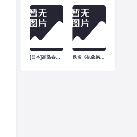
[日本]高岛吞象《高岛断易》全文阅读
佚名《执象易注》-周易白话文注解全文在线阅读