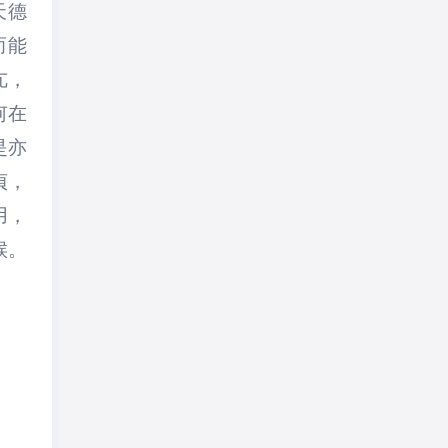
天德
而能
亢，
何在
是亦
貞，
用，
候。