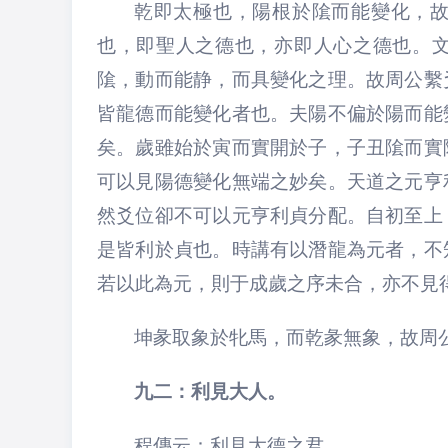
乾即太極也，陽根於隂而能變化，
也，即聖人之德也，亦即人心之德也。
隂，動而能静，而具變化之理。故周公繫
皆龍德而能變化者也。夫陽不偏於陽而能
矣。歲雖始於寅而實開於子，子丑隂而實
可以見陽德變化無端之妙矣。天道之元亨
然爻位卻不可以元亨利貞分配。自初至上
是皆利於貞也。時講有以潛龍為元者，不
若以此為元，則于成歲之序未合，亦不見
坤彖取象於牝馬，而乾彖無象，故周
九二：利見大人。
程傳云：利見大德之君。