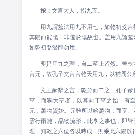
按：
文言大人，指九五。
用九謂筮法用九不用七，如乾初爻言
其陽而能隂，非偏於陽故也。盖用九論筮
如乾初爻潛龍勿用。
即是用九之理，自二至上皆然。盖乾
言元，故孔子文言言乾天用九，以補周公
文王彖辭之言，乾分而二之，孔子彖
亨，而獨大亨者，以其向于亨之始，有
元，萬物資始。元雖所以始萬物，而亨、
雲行雨施，品物流形，此亨之事也，即皆
理，知乾之六位各以時成，則乘此六陽以