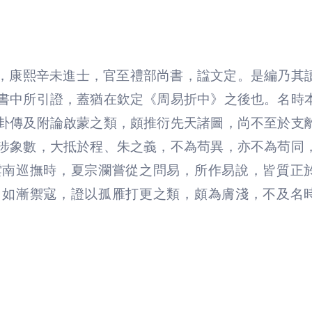
，康熙辛未進士，官至禮部尚書，諡文定。是編乃其
書中所引證，蓋猶在欽定
《周易折中》
之後也。名時
卦傳及附論啟蒙之類，頗推衍先天諸圖，尚不至於支
涉象數，大抵於程、朱之義，不為苟異，亦不為苟同
雲南巡撫時，夏宗瀾嘗從之問易，所作易說，皆質正
，如漸禦寇，證以孤雁打更之類，頗為膚淺，不及名