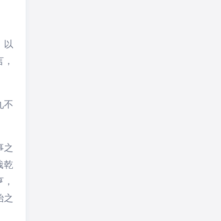
，以
言，
九不
事之
哉乾
亨，
始之