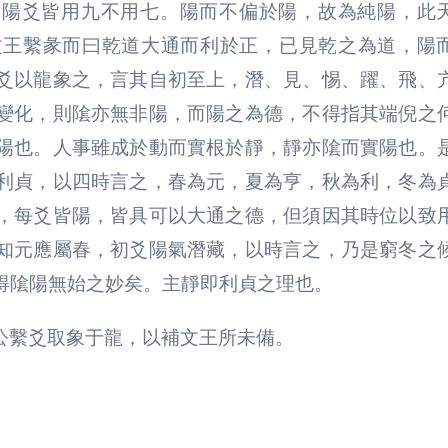
故陽爻皆用九不用七。陽而不偏於陽，故為純陽，此
文王繫彖而曰乾道大通而利於正，已見乾之為道，陽
爻以龍象之，言其自初至上，潛、見、惕、躍、飛、
變化，則隂亦無非陽，而陽之為德，不得指其端倪之
陽也。人事雖成於動而實根於靜，靜亦隂而實陽也。
利貞，以四時言之，春為元，夏為亨，秋為利，冬為
，每爻皆陽，皆具可以大通之德，但須因其時位以致
知元應屬春，初爻陽氣潛藏，以時言之，乃是窮冬之
得隂陽無始之妙矣。主靜即利貞之理也。
公繫爻取象于龍，以補文王所未備。