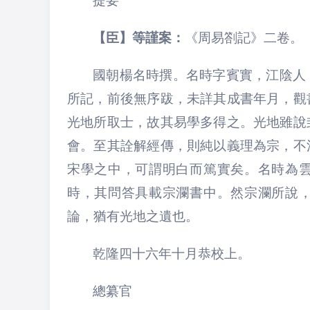
提要
【臣】等謹案：
《周易劄記》
二卷
。
國朝楊名時撰。名時字賓實，江陰人
所記，前後無序跋，未詳其成書年月，觀
光地所取士，故其易學多得之。光地雖說
會。至其詮解經傳，則純以義理為宗，不
宋學之中，可謂明白而篤實矣。名時為
時，其問答具載宗瀾書中。然宗瀾所說
論，猶有光地之遺也。
乾隆四十六
年十月恭校上。
總纂官