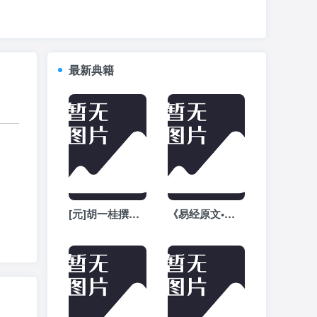
最新典籍
[元]胡一桂撰《周易启蒙翼传外篇》全文在线阅读
《易经原文•繁体版》全文完整版