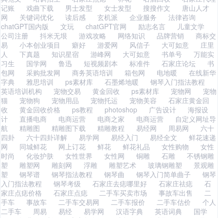
记账
戏曲下载
男士发型
女士发型
搜搜作文
唐山人才
网
关键词优化
读后感
玄机派
企业服务
法律咨询
chatGPT国内版
文玩
chatGPT官网
励志名言
儿童文学
公司注册
抖米无垠
游戏攻略
网络知识
品牌营销
商标交
易
小本创业项目
癖好
游爱网
风信子
大可如意
庄里
人
下真题
知识星宿
游峰网
大可如意
书单号
万能实
习生
国学网
鲁迅
短视频剧本
标准件
石家庄论坛
书
包网
采购批发网
商务英语培训
箱包网
电地暖
在线新华
字典
雅思培训
ps素材库
石墨烯地暖
钢琴入门指法教程
英语培训机构
宠物交易
黄金回收
ps素材库
宠物网
宠物
猫
宠物狗
宠物用品
宠物托运
宠物美容
石家庄黄金回
收
黄金回收价格
ps教程
photoshop
广告设计
海报设
计
直播电商
电商运营
电商之家
电商运营
自定义网址导
航
精雕图
精雕图下载
精雕教程
易经网
周易网
六十
四卦
六十四卦详解
易学网
易经入门
易经全文
鲜花速递
网
同城鲜花
网上订花
鲜花
鲜花礼品
女性购物
女性
时尚
化妆护肤
女性世界
女性网
铜雕
石雕
不锈钢雕
塑
雕塑网
雕刻网
浮雕
雕塑艺术
玻璃钢雕塑
景观雕
塑
钢琴谱
钢琴指法教程
钢琴曲
钢琴入门简单曲子
钢琴
入门指法教程
钢琴考级
石家庄去痣哪里好
石家庄祛痣
石
家庄点痣价格
石家庄点痣
二手车买卖市场
事故车出售
二
手车
事故车
二手车交易网
二手车报价
二手车估价
个人
二手车
周易
易经
易学网
汉语字典
英语词典
国学