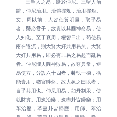
三聖人之易，斷於仲尼。三聖人治
體，仲尼治用。治體握規，治用握矩。
文、周以前，人皆任質明量，取乎易
者，槩必君子，故貴以其圓神命易，使
人知化。至于衰周，權智日出，苟使易
兩在遷流，則大賢大奸共用易矣。大賢
大奸共用易，即必有非易之易起而亂易
者。仲尼懼夫圓神敗易，故尊典常，矩
易使方，分設六十四者，卦執一德，循
能責用，猶官畔然。故大象之曰以者，
言乎其用也。仲尼用易，如丹制汞，使
就財實。用豫治樂，豫盡卦皆歸樂；用
革治歷，革盡卦皆歸歷；用師、萃治