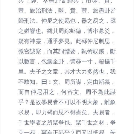
兵，師、萃盡卦皆歸兵；用噬、賁、
豐、旅治刑法，噬、賁、豐、旅盡卦皆
歸刑法。仲尼之使易也，器之易之，應
之猶響也。觀其周綜卦德，博串彖爻，
疑有神靈，通乎夢見。此繇仲尼制思，
微密誠察，而其詞體要，執術馭蹊，斷
以數言，包囊全卦，譬晷一寸，箝攝千
里。夫子之文章，其才大力多然也，我
不敢知。
曰：
文、周所謀，定由斯義，
而自仲尼用之，何容文、周不為此謀
乎？是故學易者不可以不明大象，離象
求易，即力竭而思不得盡矣。夫易者，
千世學者之所聚爭也。聚千世之材，爭
立一易，寜有正易乎？而又以抵程、朱