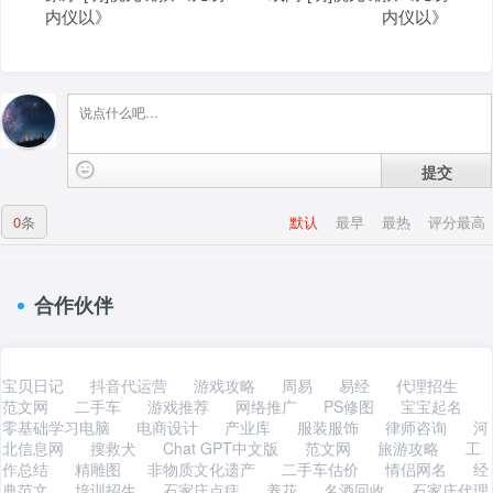
内仪以》
内仪以》
提交
0
条
默认
最早
最热
评分最高
合作伙伴
宝贝日记
抖音代运营
游戏攻略
周易
易经
代理招生
范文网
二手车
游戏推荐
网络推广
PS修图
宝宝起名
零基础学习电脑
电商设计
产业库
服装服饰
律师咨询
河
北信息网
搜救犬
Chat GPT中文版
范文网
旅游攻略
工
作总结
精雕图
非物质文化遗产
二手车估价
情侣网名
经
典范文
培训招生
石家庄点痣
养花
名酒回收
石家庄代理