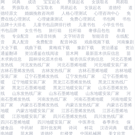
网
词典
成语
宝宝起名
男孩起名
女孩取名
周易取
名
男孩取名
宝宝取名
周易起名
女孩起名
道德经
道
德经原文
婚姻挽救咨询师
人格心理测试
心理咨询中心
免
费在线心理测试
心理健康测试
免费心理测试
书包网
书包
品牌十大排名
儿童书包品牌排行榜
儿童书包
小学生书包
书包品牌
女生书包
旅行箱
拉杆箱
奢侈品包包
单肩
包
专业配音
ai语音转换
文字转语音
智能语音
在线配
音
真人配音
免费配音
配音神器
戏曲视频下载
河南豫剧
大全下载
戏曲下载
黄梅戏下载
豫剧下载
资治通鉴
资治
通鉴翻译
资治通鉴在线阅读
苗木网
最新苗木供应信息
苗
木求购信息
园林绿化苗木价格
银杏供应求购信息
河北石墨烯
发热线
河北发热线厂家
河北石墨烯地暖
河北地暖安装厂家
吉林石墨烯发热线
吉林发热线厂家
吉林石墨烯地暖
吉林地暖
安装厂家
辽宁石墨烯发热线
辽宁发热线厂家
辽宁石墨烯地
暖
辽宁地暖安装厂家
黑龙江石墨烯发热线
黑龙江发热线厂
家
黑龙江石墨烯地暖
黑龙江地暖安装厂家
山东石墨烯发热
线
山东发热线厂家
山东石墨烯地暖
山东地暖安装厂家
河
南石墨烯发热线
河南发热线厂家
河南石墨烯地暖
河南地暖安
装厂家
内蒙古石墨烯发热线
内蒙古发热线厂家
内蒙古石墨烯
地暖
内蒙古地暖安装厂家
江苏石墨烯发热线
江苏石墨烯地
暖
江苏地暖安装厂家
四川石墨烯发热线
四川发热线厂家
四川石墨烯地暖
四川地暖安装厂家
中医养生
春季养生
保
健食品
中药材
茶叶批发网
诗词
鲜花
汉语词典
暖通,
电地暖
苗木网
道德经
红楼梦
中国机械网
美文欣赏