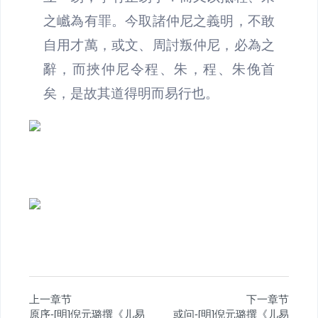
之巇為有罪。今取諸仲尼之義明，不敢
自用才萬，或文、周討叛仲尼，必為之
辭，而挾仲尼令程、朱，程、朱俛首
矣，是故其道得明而易行也。
上一章节
下一章节
原序-[明]倪元璐撰《儿易
或问-[明]倪元璐撰《儿易