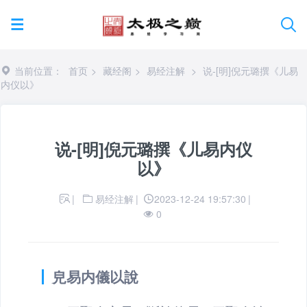
当前位置：
首页
>
藏经阁
>
易经注解
>
说-[明]倪元璐撰《儿易
内仪以》 
说-[明]倪元璐撰《儿易内仪
以》
|
易经注解
|
2023-12-24 19:57:30
|
0
皃易内儀以說