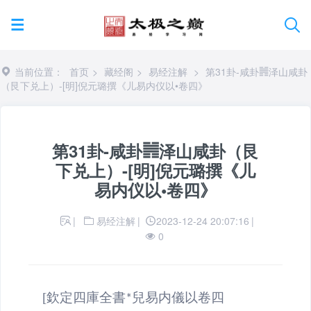
当前位置：
首页
>
藏经阁
>
易经注解
>
第31卦-咸卦䷞泽山咸卦
（艮下兑上）-[明]倪元璐撰《儿易内仪以•卷四》
第31卦-咸卦䷞泽山咸卦（艮
下兑上）-[明]倪元璐撰《儿
易内仪以•卷四》
|
易经注解
|
2023-12-24 20:07:16
|
0
[
欽定四庫全書
兒易
内儀以卷四
*