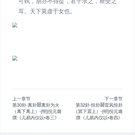
可執，朋亦不得從，君子求之，斯受之
耳。天下莫虚于女也。
上一章节
下一章节
第30卦-离卦䷝离卦为火
第32卦-恒卦䷟雷风恒卦
（离下离上）-[明]倪元璐
（巽下震上）-[明]倪元璐
撰《儿易内仪以•卷三》
撰《儿易内仪以•卷四》