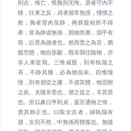
則吉，悔亡，惟脢則无悔。居者守内不
移，往來之反；貞者循常無惑，憧憧之
救；脢者背肉至静，拇腓股頰所不得
牽，皆為静虚無係，因物而應，淵乎有
容，以受為德者也。然而受之為言，猶
鑑空懸，物自形獻，既非我往隨物，亦
非人來從我。三惟咸股，則有執隨之
吝，不静其幾，必為物役矣。四惟憧
憧，則有朋從之擾，不虚其體，物思附
之矣。夫隨非受也，朋之從之，非其受
也。所以彖曰亨利貞，蓋言通物之情，
貴其静正也。曰取女吉者，婦執隨有
朋，女則不然，中無係而體孤也。無隨