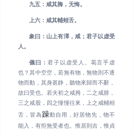
九五：
咸其脢，无悔。
上六：
咸其輔頰舌。
象曰：
山上有澤，咸；君子以虚受
人。
儀曰：
君子以虚受人。曷言乎虚
也？其中空空，若無有物，無物則不逐
物而動，其身甚静，聽物來歸而不辭，
故曰受也。若夫初之咸拇，二之咸腓，
三之咸股，四之憧憧往來，上之咸輔頰
躁
舌，皆為
動自用，好居物先，物不
能入，有拒無受者也。惟居則吉，惟貞