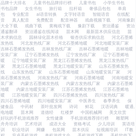
品牌十大排名
儿童书包品牌排行榜
儿童书包
小学生书包
书包品牌
女生书包
旅行箱
拉杆箱
奢侈品包包
单肩
包
专业配音
ai语音转换
文字转语音
智能语音
在线配
音
真人配音
免费配音
配音神器
戏曲视频下载
河南豫剧
大全下载
戏曲下载
黄梅戏下载
豫剧下载
资治通鉴
资治
通鉴翻译
资治通鉴在线阅读
苗木网
最新苗木供应信息
苗
木求购信息
园林绿化苗木价格
银杏供应求购信息
河北石墨烯
发热线
河北发热线厂家
河北石墨烯地暖
河北地暖安装厂家
吉林石墨烯发热线
吉林发热线厂家
吉林石墨烯地暖
吉林地暖
安装厂家
辽宁石墨烯发热线
辽宁发热线厂家
辽宁石墨烯地
暖
辽宁地暖安装厂家
黑龙江石墨烯发热线
黑龙江发热线厂
家
黑龙江石墨烯地暖
黑龙江地暖安装厂家
山东石墨烯发热
线
山东发热线厂家
山东石墨烯地暖
山东地暖安装厂家
河
南石墨烯发热线
河南发热线厂家
河南石墨烯地暖
河南地暖安
装厂家
内蒙古石墨烯发热线
内蒙古发热线厂家
内蒙古石墨烯
地暖
内蒙古地暖安装厂家
江苏石墨烯发热线
江苏石墨烯地
暖
江苏地暖安装厂家
四川石墨烯发热线
四川发热线厂家
四川石墨烯地暖
四川地暖安装厂家
中医养生
春季养生
保
健食品
中药材
茶叶批发网
诗词
鲜花
汉语词典
暖通,
电地暖
苗木网
道德经
红楼梦
中国机械网
美文欣赏
好玩的手机游戏推荐
女性健康
手机游戏推荐排行榜
雕塑网
舟舟培训
艺术培训
成语大全
资格考试
少儿培训
英语培
训
职业培训
网赚
包装网
苗木供应
短视频培训
IT教
程
安卓手机游戏
单机游戏大全
手机游戏下载
手机软件下