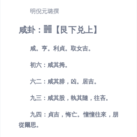
明倪元璐撰
咸卦：
䷞【艮下兑上】
咸。亨。利貞。取女吉。
初六：
咸其拇。
六二：
咸其腓，凶。居吉。
九三：
咸其股，執其隨，往吝。
九四：
貞吉，悔亡。憧憧往來，朋
從爾思。