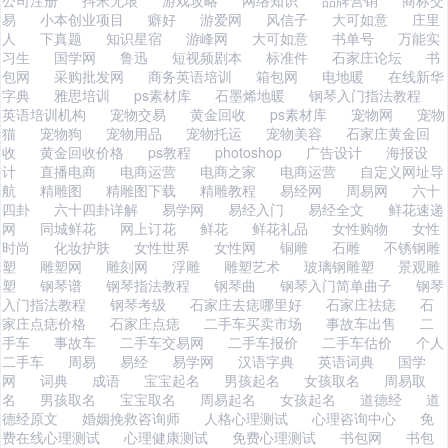
公司注册
抖米无垠
游戏攻略
网络知识
品牌营销
商标交
易
小本创业项目
癖好
游爱网
风信子
大可如意
庄里
人
下真题
知识星宿
游峰网
大可如意
书单号
万能实
习生
国学网
鲁迅
短视频剧本
标准件
石家庄论坛
书
包网
采购批发网
商务英语培训
箱包网
电地暖
在线新华
字典
雅思培训
ps素材库
石墨烯地暖
钢琴入门指法教程
英语培训机构
宠物交易
黄金回收
ps素材库
宠物网
宠物
猫
宠物狗
宠物用品
宠物托运
宠物美容
石家庄黄金回
收
黄金回收价格
ps教程
photoshop
广告设计
海报设
计
直播电商
电商运营
电商之家
电商运营
自定义网址导
航
精雕图
精雕图下载
精雕教程
易经网
周易网
六十
四卦
六十四卦详解
易学网
易经入门
易经全文
鲜花速递
网
同城鲜花
网上订花
鲜花
鲜花礼品
女性购物
女性
时尚
化妆护肤
女性世界
女性网
铜雕
石雕
不锈钢雕
塑
雕塑网
雕刻网
浮雕
雕塑艺术
玻璃钢雕塑
景观雕
塑
钢琴谱
钢琴指法教程
钢琴曲
钢琴入门简单曲子
钢琴
入门指法教程
钢琴考级
石家庄去痣哪里好
石家庄祛痣
石
家庄点痣价格
石家庄点痣
二手车买卖市场
事故车出售
二
手车
事故车
二手车交易网
二手车报价
二手车估价
个人
二手车
周易
易经
易学网
汉语字典
英语词典
国学
网
词典
成语
宝宝起名
男孩起名
女孩取名
周易取
名
男孩取名
宝宝取名
周易起名
女孩起名
道德经
道
德经原文
婚姻挽救咨询师
人格心理测试
心理咨询中心
免
费在线心理测试
心理健康测试
免费心理测试
书包网
书包