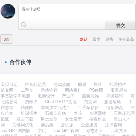
提交
0
条
默认
最早
最热
评分最高
合作伙伴
宝贝日记
抖音代运营
游戏攻略
周易
易经
代理招生
范文网
二手车
游戏推荐
网络推广
PS修图
宝宝起名
零基础学习电脑
电商设计
产业库
服装服饰
律师咨询
河
北信息网
搜救犬
Chat GPT中文版
范文网
旅游攻略
工
作总结
精雕图
非物质文化遗产
二手车估价
情侣网名
经
典范文
培训招生
石家庄点痣
养花
名酒回收
石家庄代理
记账
戏曲下载
男士发型
女士发型
搜搜作文
唐山人才
网
关键词优化
读后感
玄机派
企业服务
法律咨询
chatGPT国内版
文玩
chatGPT官网
励志名言
儿童文学