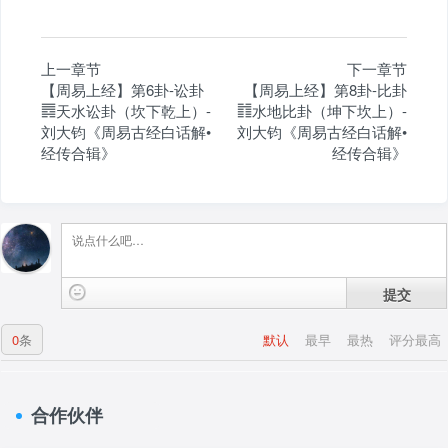
上一章节
下一章节
【周易上经】第6卦-讼卦
【周易上经】第8卦-比卦
䷅天水讼卦（坎下乾上）-
䷇水地比卦（坤下坎上）-
刘大钧《周易古经白话解•
刘大钧《周易古经白话解•
经传合辑》
经传合辑》
提交
0
条
默认
最早
最热
评分最高
合作伙伴