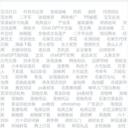
宝贝日记
抖音代运营
游戏攻略
周易
易经
代理招生
范文网
二手车
游戏推荐
网络推广
PS修图
宝宝起名
零基础学习电脑
电商设计
产业库
服装服饰
律师咨询
河
北信息网
搜救犬
Chat GPT中文版
范文网
旅游攻略
工
作总结
精雕图
非物质文化遗产
二手车估价
情侣网名
经
典范文
培训招生
石家庄点痣
养花
名酒回收
石家庄代理
记账
戏曲下载
男士发型
女士发型
搜搜作文
唐山人才
网
关键词优化
读后感
玄机派
企业服务
法律咨询
chatGPT国内版
文玩
chatGPT官网
励志名言
儿童文学
公司注册
抖米无垠
游戏攻略
网络知识
品牌营销
商标交
易
小本创业项目
癖好
游爱网
风信子
大可如意
庄里
人
下真题
知识星宿
游峰网
大可如意
书单号
万能实
习生
国学网
鲁迅
短视频剧本
标准件
石家庄论坛
书
包网
采购批发网
商务英语培训
箱包网
电地暖
在线新华
字典
雅思培训
ps素材库
石墨烯地暖
钢琴入门指法教程
英语培训机构
宠物交易
黄金回收
ps素材库
宠物网
宠物
猫
宠物狗
宠物用品
宠物托运
宠物美容
石家庄黄金回
收
黄金回收价格
ps教程
photoshop
广告设计
海报设
计
直播电商
电商运营
电商之家
电商运营
自定义网址导
航
精雕图
精雕图下载
精雕教程
易经网
周易网
六十
四卦
六十四卦详解
易学网
易经入门
易经全文
鲜花速递
网
同城鲜花
网上订花
鲜花
鲜花礼品
女性购物
女性