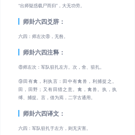
“出师疑惑载尸而归”，大无功劳。
师卦六四爻辞：
六四：师左次⑧，无咎。
师卦六四注释：
⑧师左次：军队驻扎左方。次，舍、驻扎。
⑨田有禽，利执言：田中有禽兽，利捕捉之。
田，田野；又有田猎之意。禽，禽兽。执，执
缚、捕捉。言，借为焉，二字古通用。
师卦六四译文：
六四：军队驻扎于左方，则无灾害。