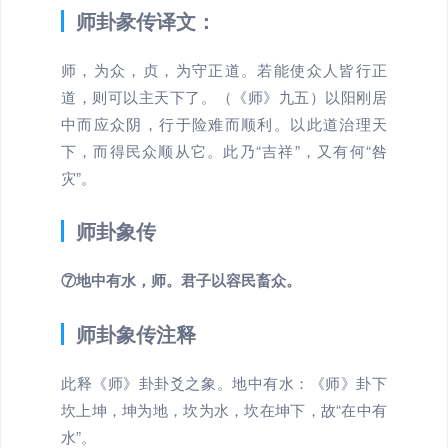
师卦彖传译文：
师，为众，贞，为守正道。若能使众人皆行正
道，则可以主天下了。（《师》九五）以阳刚居
中而应众阴，行于险难而顺利。以此道治理天
下，而得民众顺从它。此乃“吉祥”，又有何“咎
灾”。
师卦象传
⑦地中有水，师。君子以容民畜众。
师卦象传注释
此释《师》卦卦爻之象。地中有水：《师》卦下
坎上坤，坤为地，坎为水，坎在坤下，故“在中有
水”。