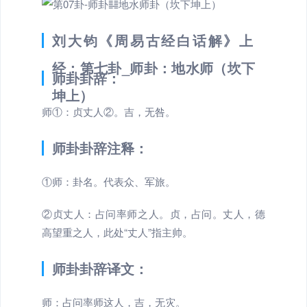
刘大钧《周易古经白话解》上
经：第七卦_师卦：地水师（坎下
师卦卦辞：
坤上）
师①：贞丈人②。吉，无咎。
师卦卦辞注释：
①师：卦名。代表众、军旅。
②贞丈人：占问率师之人。贞，占问。丈人，德
高望重之人，此处“丈人”指主帅。
师卦卦辞译文：
师：占问率师这人，吉，无灾。