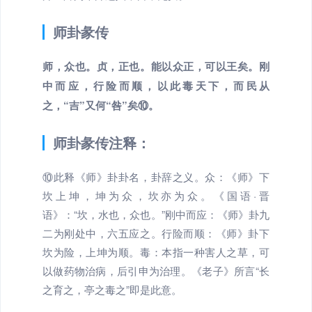
师卦彖传
师，众也。贞，正也。能以众正，可以王矣。刚
中而应，行险而顺，以此毒天下，而民从
之，“吉”又何“咎”矣⑩。
师卦彖传注释：
⑩此释《师》卦卦名，卦辞之义。众：《师》下
坎上坤，坤为众，坎亦为众。《国语·晋
语》：“坎，水也，众也。”刚中而应：《师》卦九
二为刚处中，六五应之。行险而顺：《师》卦下
坎为险，上坤为顺。毒：本指一种害人之草，可
以做药物治病，后引申为治理。《老子》所言“长
之育之，亭之毒之”即是此意。