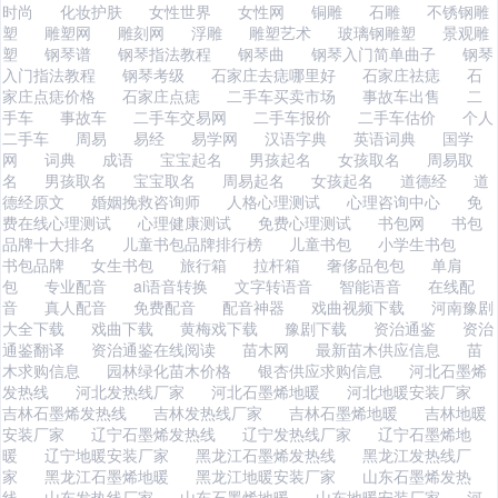
时尚
化妆护肤
女性世界
女性网
铜雕
石雕
不锈钢雕
塑
雕塑网
雕刻网
浮雕
雕塑艺术
玻璃钢雕塑
景观雕
塑
钢琴谱
钢琴指法教程
钢琴曲
钢琴入门简单曲子
钢琴
入门指法教程
钢琴考级
石家庄去痣哪里好
石家庄祛痣
石
家庄点痣价格
石家庄点痣
二手车买卖市场
事故车出售
二
手车
事故车
二手车交易网
二手车报价
二手车估价
个人
二手车
周易
易经
易学网
汉语字典
英语词典
国学
网
词典
成语
宝宝起名
男孩起名
女孩取名
周易取
名
男孩取名
宝宝取名
周易起名
女孩起名
道德经
道
德经原文
婚姻挽救咨询师
人格心理测试
心理咨询中心
免
费在线心理测试
心理健康测试
免费心理测试
书包网
书包
品牌十大排名
儿童书包品牌排行榜
儿童书包
小学生书包
书包品牌
女生书包
旅行箱
拉杆箱
奢侈品包包
单肩
包
专业配音
ai语音转换
文字转语音
智能语音
在线配
音
真人配音
免费配音
配音神器
戏曲视频下载
河南豫剧
大全下载
戏曲下载
黄梅戏下载
豫剧下载
资治通鉴
资治
通鉴翻译
资治通鉴在线阅读
苗木网
最新苗木供应信息
苗
木求购信息
园林绿化苗木价格
银杏供应求购信息
河北石墨烯
发热线
河北发热线厂家
河北石墨烯地暖
河北地暖安装厂家
吉林石墨烯发热线
吉林发热线厂家
吉林石墨烯地暖
吉林地暖
安装厂家
辽宁石墨烯发热线
辽宁发热线厂家
辽宁石墨烯地
暖
辽宁地暖安装厂家
黑龙江石墨烯发热线
黑龙江发热线厂
家
黑龙江石墨烯地暖
黑龙江地暖安装厂家
山东石墨烯发热
线
山东发热线厂家
山东石墨烯地暖
山东地暖安装厂家
河