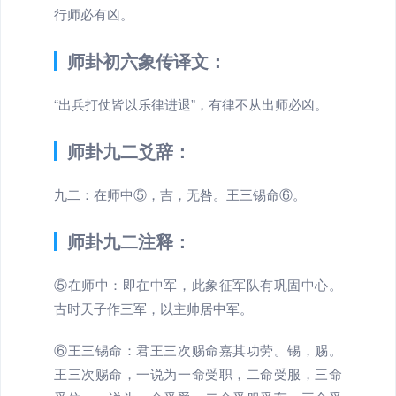
行师必有凶。
师卦初六象传译文：
“出兵打仗皆以乐律进退”，有律不从出师必凶。
师卦九二爻辞：
九二：在师中⑤，吉，无咎。王三锡命⑥。
师卦九二注释：
⑤在师中：即在中军，此象征军队有巩固中心。
古时天子作三军，以主帅居中军。
⑥王三锡命：君王三次赐命嘉其功劳。锡，赐。
王三次赐命，一说为一命受职，二命受服，三命