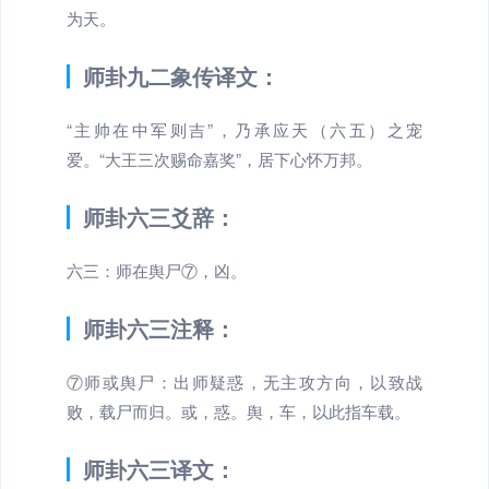
为天。
师卦九二象传译文：
“主帅在中军则吉”，乃承应天（六五）之宠
爱。“大王三次赐命嘉奖”，居下心怀万邦。
师卦六三爻辞：
六三：师在舆尸⑦，凶。
师卦六三注释：
⑦师或舆尸：出师疑惑，无主攻方向，以致战
败，载尸而归。或，惑。舆，车，以此指车载。
师卦六三译文：