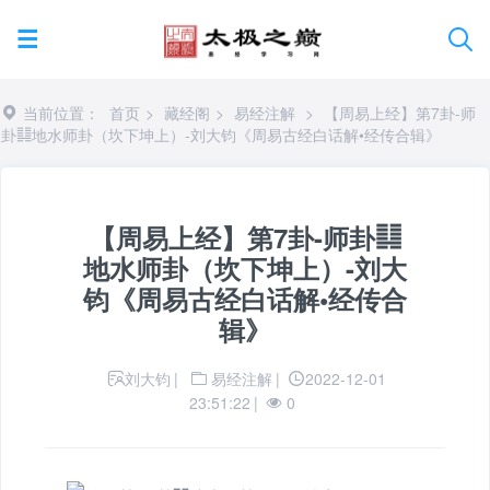
当前位置：
首页
>
藏经阁
>
易经注解
>
【周易上经】第7卦-师
卦䷆地水师卦（坎下坤上）-刘大钧《周易古经白话解•经传合辑》
【周易上经】第7卦-师卦䷆
地水师卦（坎下坤上）-刘大
钧《周易古经白话解•经传合
辑》
刘大钧
|
易经注解
|
2022-12-01
23:51:22
|
0