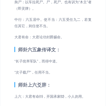
舆尸：以车拉死尸。尸，死尸。也有训为“木主”者
（即灵牌）。
中行：六五居中。使不当：六五受任九二，若复
任其它，则任使不当。
大君有命：大君论功封爵赐命。
师卦六五象传译文：
“长子统率军队”，而得中道。
“次子载尸”，任用不当。
师卦上六爻辞：
上六：大君有命⑾，开国承家⑿，小人勿用。