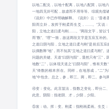
以地二配兑，以地十配离，以地八配巽，以地
一地四无卦可配，故虚而不用等等。综观先儒诸
《说卦》中已作明确解释。《说卦》云：“昔者
阳而立卦，发挥于刚柔而生爻，……。”又说
阳，立地之道曰柔与刚……。”两段文字，皆以“
而“数”、“理”一致，故这两段文字是互应互补
之道曰阴与阳，立地之道曰柔与刚”是前后互应的
以偶数释“地”，而不知其“立地之道曰柔与刚”
问题的关键。天道“曰阴与阳”，显然只有“三”，
地数“二”，以体现天道之“曰阴与阳”，惟有天数
天”倚数的根本所在。同样，在地形成，“二”为
地”中包含。总之，参，即三。两，即二。参与
④变：变化。此言筮法，指数之变化，即分二、
此意。阴阳：指老阴、才，少阴，少阳。
⑤发：动。挥：变。刚柔：指刚画柔画。生爻：