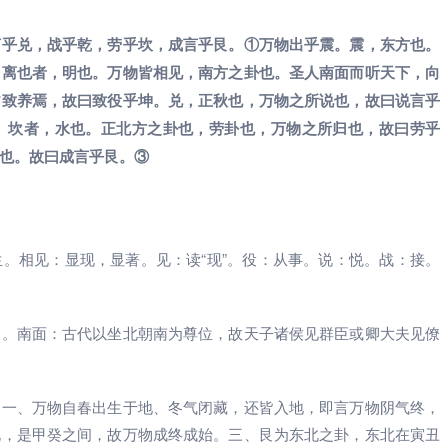
言乎兑，战乎乾，劳乎坎，成言乎艮。①万物出乎震。震，东方也。
。离也者，明也。万物皆相见，南方之卦也。圣人南面而听天下，向
皆致养焉，故曰致役乎坤。兑，正秋也，万物之所说也，故曰说言乎
。坎者，水也。正北方之卦也，劳卦也，万物之所归也，故曰劳乎
也。故曰成言乎艮。③
。相见：显现，显著。见：读“现”。役：从事。说：悦。战：接。
齐。南面：古代以坐北朝南为尊位，故天子诸侯见群臣或卿大夫见僚
：一、万物自春出生于地、冬气闭藏，还皆入地，即言万物阴气终，
北，是甲癸之间，故万物成终成始。三、艮为东北之卦，东北在寅丑