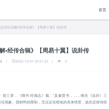
首页
易古经白话解•经传合辑》【周易十翼】说卦传
解•经传合辑》【周易十翼】说卦传
解
|
2022-12-01 23:51:22
|
0
》前三章，《隋书·经藉志》载：“及秦焚书，……唯失《说卦》三
误论现象。因材料的限制，无法证实错讹的具体情形，故此还按传统