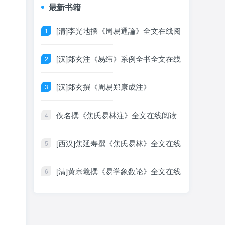
最新书籍
[清]李光地撰《周易通論》全文在线阅
读
[汉]郑玄注《易纬》系例全书全文在线
阅读
[汉]郑玄撰《周易郑康成注》
佚名撰《焦氏易林注》全文在线阅读
[西汉]焦延寿撰《焦氏易林》全文在线
阅读
[清]黄宗羲撰《易学象数论》全文在线
阅读