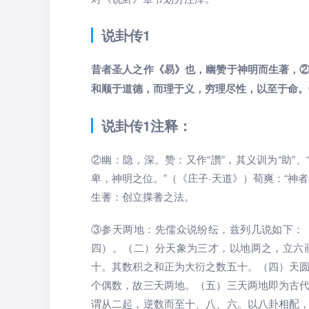
说卦传1
昔者圣人之作《易》也，幽赞于神明而生著，
和顺于道德，而理于义，穷理尽性，以至于命。
说卦传1注释：
②幽：隐，深。赞：又作“讚”，其义训为“助”
卑，神明之位。”（《庄子·天道》）荀爽：“神
生蓍：创立揲蓍之法。
③参天两地：先儒众说纷纭，兹列几说如下：
四）。（二）分天象为三才，以地两之，立六
十。其数积之和正为大衍之数五十。（四）天
个偶数，故三天两地。（五）三天两地即为古
谓从二起，逆数而至十、八、六。以八卦相配