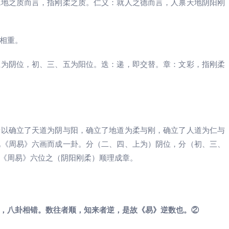
就地之质而言，指刚柔之质。仁义：就人之德而言，人禀天地阴阳刚
相重。
上为阴位，初、三、五为阳位。迭：递，即交替。章：文彩，指刚柔
所以确立了天道为阴与阳，确立了地道为柔与刚，确立了人道为仁与
此《周易》六画而成一卦。分（二、四、上为）阴位，分（初、三、
《周易》六位之（阴阳刚柔）顺理成章。
，八卦相错。数往者顺，知来者逆，是故《易》逆数也。②