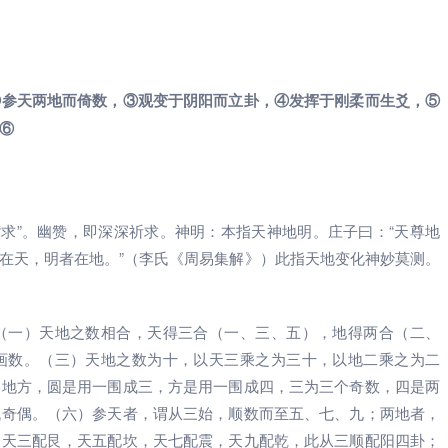
②参天两地而倚数，③观变于阴阳而立卦，④发挥于刚柔而生爻，⑤
⑥
、“求”。幽赞，即深深祈求。神明：本指天神地明。庄子曰：“天尊地
者在天，明者在地。”（李氏《周易集解》）此指天地变化神妙莫测。
（一）天地之数相合，天得三合（一、三、五），地得两合（二、
画数。（三）天地之数为十，以天三乘之为三十，以地二乘之为二
圆地方，圆是用一围成三，方是用一围成四，三为三个奇数，四是两
代奇偶。（六）参天者，谓从三始，顺数而至五、七、九；两地者，
，天三配艮，天五配坎，天七配震，天九配乾，此从三顺配阳四卦；