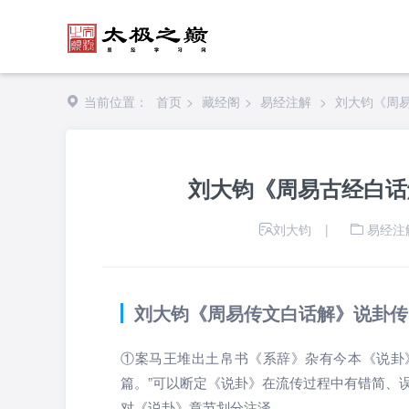
当前位置：
首页
>
藏经阁
>
易经注解
>
刘大钧《周
刘大钧《周易古经白话
刘大钧
|
易经注
刘大钧《周易传文白话解》说卦传
①案马王堆出土帛书《系辞》杂有今本《说卦
篇。”可以断定《说卦》在流传过程中有错简、
对《说卦》章节划分注泽。