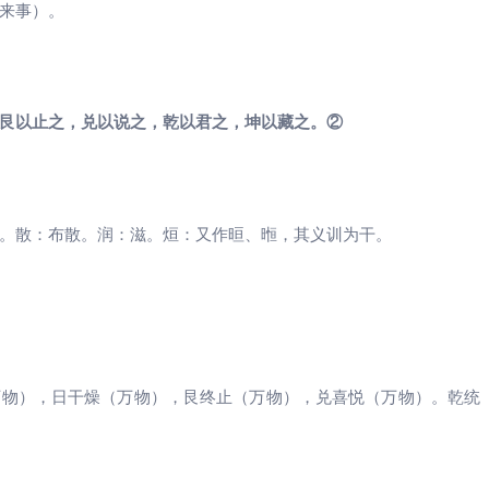
来事）。
艮以止之，兑以说之，乾以君之，坤以藏之。②
。散：布散。润：滋。烜：又作晅、暅，其义训为干。
万物），日干燥（万物），艮终止（万物），兑喜悦（万物）。乾统