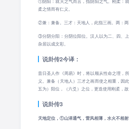
①阴阳：就天之气而言，指阴阳之气。刚柔：
柔之情而有仁义。
②兼：兼备。三才：天地人，此指三画。两：两
③分阴分阳：分阴位阳位。汉人以为二、四、
杂居以成文彩。
说卦传2今译：
昔日圣人作《周易》时，将以顺从性命之理，
义。兼备（天地人）三才之画而使之相重，因
五为）阳位，（六爻）之位，更迭使用刚柔，故
说卦传3
天地定位，①山泽通气，雷风相薄，水火不相射