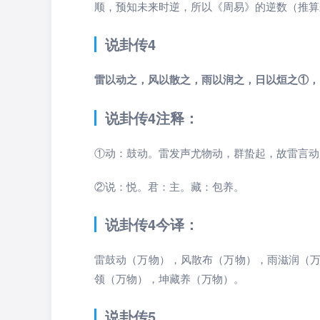
顺，预知未来时逆，所以《周易》的逆数（推算
说卦传4
雷以动之，风以散之，雨以润之，日以烜之①，
说卦传4注释：
①动：鼓动。雷发声尤物动，群蛰起，故雷言动
②说：悦。君：主。藏：包养。
说卦传4今译：
雷鼓动（万物），风散布（万物），雨滋润（
领（万物），坤藏养（万物）。
说卦传5