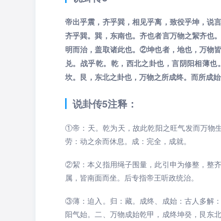
帝出乎震，齐乎巽，相见乎离，致役乎坤，说
齐乎巽。巽，东南也。齐也者言万物之絜齐也
明而治，盖取诸此也。②坤也者，地也，万物
兑。战乎乾。乾，西北之卦也，言阴阳相薄也
坎。艮，东北之卦也，万物之所成终。而所成始
说卦传5注释：
①帝：天。乾为天，故此乾阳之旺气发而万物生
劳：动之余而休息。成：完全，成就。
②絜：本义指用绳子围量，此引申为修整，整
属，皆南面而坐。后专指帝王听政统治。
③薄：迫入。归：藏。成终、成始：古人多解
阳气始。二、万物成始乾甲，成终坤癸，艮东