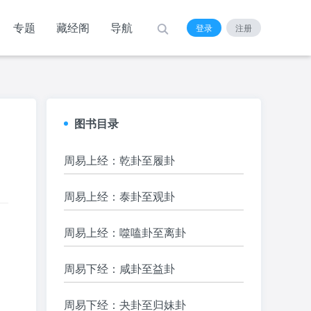
专题
藏经阁
导航
登录
注册
图书目录
周易上经：乾卦至履卦
周易上经：泰卦至观卦
周易上经：噬嗑卦至离卦
周易下经：咸卦至益卦
周易下经：夬卦至归妹卦