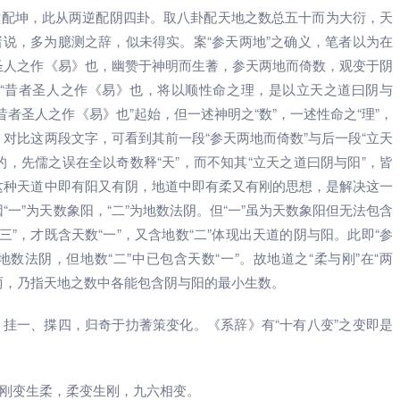
六配坤，此从两逆配阴四卦。取八卦配天地之数总五十而为大衍，天
说，多为臆测之辞，似未得实。案“参天两地”之确义，笔者以为在
圣人之作《易》也，幽赞于神明而生蓍，参天两地而倚数，观变于阴
：“昔者圣人之作《易》也，将以顺性命之理，是以立天之道曰阴与
昔者圣人之作《易》也”起始，但一述神明之“数”，一述性命之“理”，
的。对比这两段文字，可看到其前一段“参天两地而倚数”与后一段“立天
，先儒之误在全以奇数释“天”，而不知其“立天之道曰阴与阳”，皆
。这种天道中即有阳又有阴，地道中即有柔又有刚的思想，是解决这一
因“一”为天数象阳，“二”为地数法阴。但“一”虽为天数象阳但无法包含
“三”，才既含天数“一”，又含地数“二”体现出天道的阴与阳。此即“参
地数法阴，但地数“二”中已包含天数“一”。故地道之“柔与刚”在“两
两，乃指天地之数中各能包含阴与阳的最小生数。
挂一、揲四，归奇于扐蓍策变化。《系辞》有“十有八变”之变即是
刚变生柔，柔变生刚，九六相变。