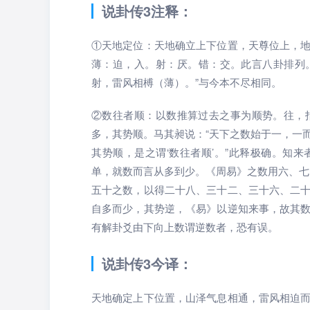
说卦传3注释：
①天地定位：天地确立上下位置，天尊位上，
薄：迫，入。射：厌。错：交。此言八卦排列。
射，雷风相榑（薄）。”与今本不尽相同。
②数往者顺：以数推算过去之事为顺势。往，
多，其势顺。马其昶说：“天下之数始于一，一
其势顺，是之谓‘数往者顺’。”此释极确。知
单，就数而言从多到少。《周易》之数用六、七
五十之数，以得二十八、三十二、三十六、二
自多而少，其势逆，《易》以逆知来事，故其数
有解卦爻由下向上数谓逆数者，恐有误。
说卦传3今译：
天地确定上下位置，山泽气息相通，雷风相迫