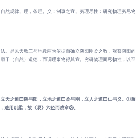
言自然规律。理，条理。义：制事之宜。穷理尽性：研究物理穷尽物
蓍法。是以天数三与地数两为依据而确立阴阳刚柔之数，观察阴阳的
和顺于（自然）道德，而调理事物得其宜。穷研物理而尽物性，以至
以立天之道曰阴与阳，立地之道曰柔与刚，立人之道曰仁与义。①兼
，迭用刚柔，故《易》六位而成章③。