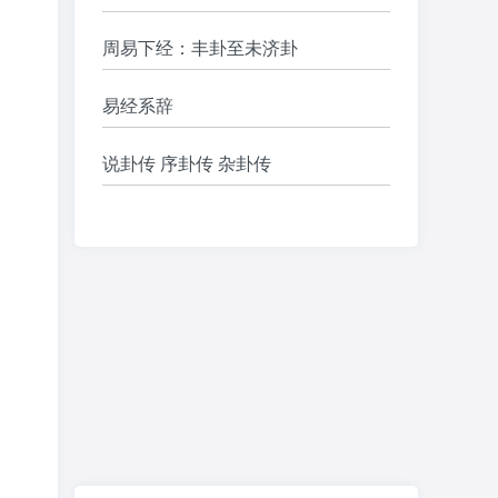
周易下经：丰卦至未济卦
易经系辞
说卦传 序卦传 杂卦传