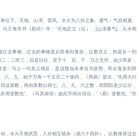
地卑位下。天地、山泽、雷风、水火为八卦之象。通气：气息相通。
马王堆帛书《易经》作：“天地定立（位），[山泽通气]，火水相
指过去事物，过去的事物是从简单到复杂，以数言之，则是从一到
而二，二而三，自是以往，至于十、百、千、万之无穷，由少而多，
来者逆：与上一句其义相反，是说预知未来当为逆势，即从复杂到简
、八、九、始于万有一千五百二十策内，《周易》筮法，“先用大衍
十四这策数，再由策数以得七、八、九、六之数，而阴阳老少以分，
亦用逆数也”。（马其昶语）故此节得出结论：“《易》逆数也。”亦
而动，水火不相厌恶，八卦相互错杂（成六十四卦）。以数推算过去