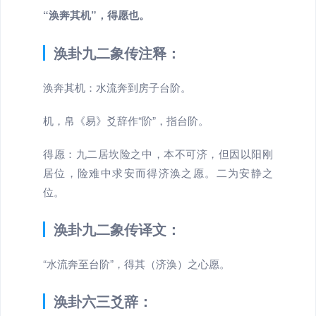
“涣奔其机”，得愿也。
涣卦九二象传注释：
涣奔其机：水流奔到房子台阶。
机，帛《易》爻辞作“阶”，指台阶。
得愿：九二居坎险之中，本不可济，但因以阳刚
居位，险难中求安而得济涣之愿。二为安静之
位。
涣卦九二象传译文：
“水流奔至台阶”，得其（济涣）之心愿。
涣卦六三爻辞：