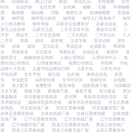
网
同城鲜花
网上订花
鲜花
鲜花礼品
女性购物
女性
时尚
化妆护肤
女性世界
女性网
铜雕
石雕
不锈钢雕
塑
雕塑网
雕刻网
浮雕
雕塑艺术
玻璃钢雕塑
景观雕
塑
钢琴谱
钢琴指法教程
钢琴曲
钢琴入门简单曲子
钢琴
入门指法教程
钢琴考级
石家庄去痣哪里好
石家庄祛痣
石
家庄点痣价格
石家庄点痣
二手车买卖市场
事故车出售
二
手车
事故车
二手车交易网
二手车报价
二手车估价
个人
二手车
周易
易经
易学网
汉语字典
英语词典
国学
网
词典
成语
宝宝起名
男孩起名
女孩取名
周易取
名
男孩取名
宝宝取名
周易起名
女孩起名
道德经
道
德经原文
婚姻挽救咨询师
人格心理测试
心理咨询中心
免
费在线心理测试
心理健康测试
免费心理测试
书包网
书包
品牌十大排名
儿童书包品牌排行榜
儿童书包
小学生书包
书包品牌
女生书包
旅行箱
拉杆箱
奢侈品包包
单肩
包
专业配音
ai语音转换
文字转语音
智能语音
在线配
音
真人配音
免费配音
配音神器
戏曲视频下载
河南豫剧
大全下载
戏曲下载
黄梅戏下载
豫剧下载
资治通鉴
资治
通鉴翻译
资治通鉴在线阅读
苗木网
最新苗木供应信息
苗
木求购信息
园林绿化苗木价格
银杏供应求购信息
河北石墨烯
发热线
河北发热线厂家
河北石墨烯地暖
河北地暖安装厂家
吉林石墨烯发热线
吉林发热线厂家
吉林石墨烯地暖
吉林地暖
安装厂家
辽宁石墨烯发热线
辽宁发热线厂家
辽宁石墨烯地
暖
辽宁地暖安装厂家
黑龙江石墨烯发热线
黑龙江发热线厂
家
黑龙江石墨烯地暖
黑龙江地暖安装厂家
山东石墨烯发热