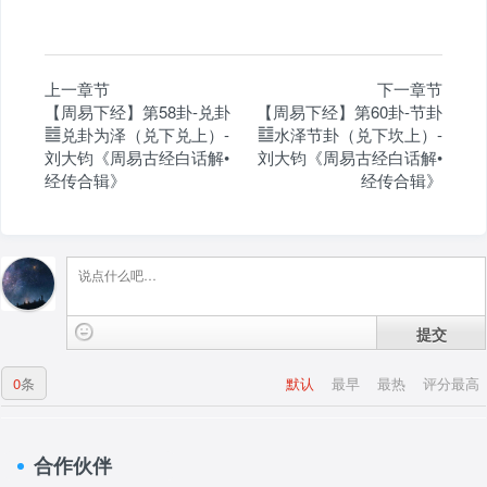
上一章节
下一章节
【周易下经】第58卦-兑卦
【周易下经】第60卦-节卦
䷹兑卦为泽（兑下兑上）-
䷻水泽节卦（兑下坎上）-
刘大钧《周易古经白话解•
刘大钧《周易古经白话解•
经传合辑》
经传合辑》
提交
0
条
默认
最早
最热
评分最高
合作伙伴