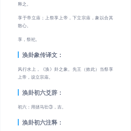
释之。
享于帝立庙；上祭享上帝，下立宗庙，象以合其
散心。
享，祭祀。
涣卦象传译文：
风行水上，《涣》卦之象。先王（效此）当祭享
上帝，设立宗庙。
涣卦初六爻辞：
初六：用拯马壮③，吉。
涣卦初六注释：