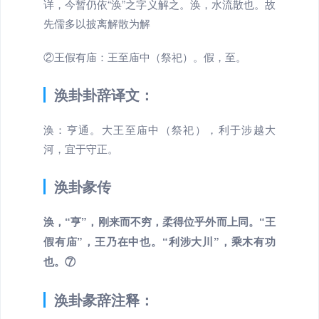
详，今暂仍依“涣”之字义解之。涣，水流散也。故
先儒多以披离解散为解
②王假有庙：王至庙中（祭祀）。假，至。
涣卦卦辞译文：
涣：亨通。大王至庙中（祭祀），利于涉越大
河，宜于守正。
涣卦彖传
涣，“亨”，刚来而不穷，柔得位乎外而上同。“王
假有庙”，王乃在中也。“利涉大川”，乘木有功
也。⑦
涣卦彖辞注释：