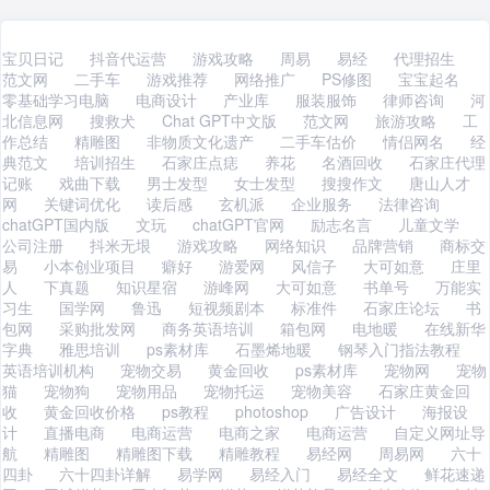
宝贝日记
抖音代运营
游戏攻略
周易
易经
代理招生
范文网
二手车
游戏推荐
网络推广
PS修图
宝宝起名
零基础学习电脑
电商设计
产业库
服装服饰
律师咨询
河
北信息网
搜救犬
Chat GPT中文版
范文网
旅游攻略
工
作总结
精雕图
非物质文化遗产
二手车估价
情侣网名
经
典范文
培训招生
石家庄点痣
养花
名酒回收
石家庄代理
记账
戏曲下载
男士发型
女士发型
搜搜作文
唐山人才
网
关键词优化
读后感
玄机派
企业服务
法律咨询
chatGPT国内版
文玩
chatGPT官网
励志名言
儿童文学
公司注册
抖米无垠
游戏攻略
网络知识
品牌营销
商标交
易
小本创业项目
癖好
游爱网
风信子
大可如意
庄里
人
下真题
知识星宿
游峰网
大可如意
书单号
万能实
习生
国学网
鲁迅
短视频剧本
标准件
石家庄论坛
书
包网
采购批发网
商务英语培训
箱包网
电地暖
在线新华
字典
雅思培训
ps素材库
石墨烯地暖
钢琴入门指法教程
英语培训机构
宠物交易
黄金回收
ps素材库
宠物网
宠物
猫
宠物狗
宠物用品
宠物托运
宠物美容
石家庄黄金回
收
黄金回收价格
ps教程
photoshop
广告设计
海报设
计
直播电商
电商运营
电商之家
电商运营
自定义网址导
航
精雕图
精雕图下载
精雕教程
易经网
周易网
六十
四卦
六十四卦详解
易学网
易经入门
易经全文
鲜花速递