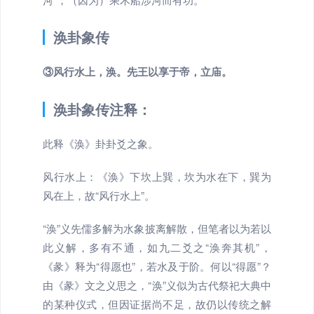
涣卦象传
③风行水上，涣。先王以享于帝，立庙。
涣卦象传注释：
此释《涣》卦卦爻之象。
风行水上：《涣》下坎上巽，坎为水在下，巽为
风在上，故“风行水上”。
“涣”义先儒多解为水象披离解散，但笔者以为若以
此义解，多有不通，如九二爻之“涣奔其机”，
《彖》释为“得愿也”，若水及于阶。何以“得愿”？
由《彖》文之义思之，“涣”义似为古代祭祀大典中
的某种仪式，但因证据尚不足，故仍以传统之解