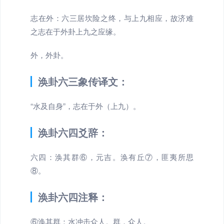
志在外：六三居坎险之终，与上九相应，故济难
之志在于外卦上九之应缘。
外，外卦。
涣卦六三象传译文：
“水及自身”，志在于外（上九）。
涣卦六四爻辞：
六四：涣其群⑥，元吉。涣有丘⑦，匪夷所思
⑧。
涣卦六四注释：
⑥涣其群：水冲击众人。群，众人。