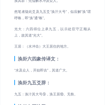
涣其群：先儒解水冲及众人。
然笔者疑此爻及九五爻“涣汗大号”，似应解“涣”谓
呼唤，即“涣”通“唤”。
光大：六四得位上承九五，以示处臣守正顺从
上，故其道“光大”。
王居：（水冲击）大王居住的地方。
涣卦六四象传译文：
“水及众人，开始即吉”，其道广大。
涣卦九五爻辞：
九五：涣汁其大号⑨，涣王居⑩。无咎。