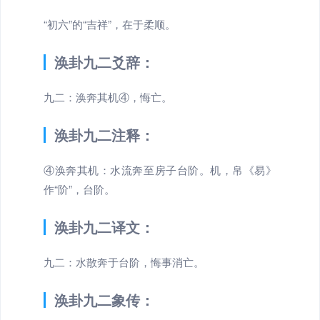
“初六”的“吉祥”，在于柔顺。
涣卦九二爻辞：
九二：涣奔其机④，悔亡。
涣卦九二注释：
④涣奔其机：水流奔至房子台阶。机，帛《易》
作“阶”，台阶。
涣卦九二译文：
九二：水散奔于台阶，悔事消亡。
涣卦九二象传：