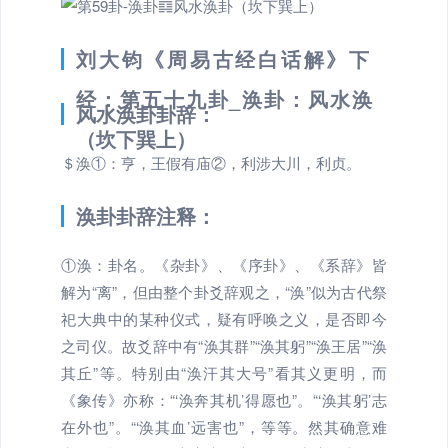
刘大钧《周易古经白话解》下
经：第五十九卦_涣卦：风水涣
风水涣卦卦辞：
（坎下巽上）
＄涣①：亨，王假有庙②，利涉大川，利贞。
涣卦卦辞注释：
①涣：卦名。《杂卦》、《序卦》、《系辞》皆
解为“离”，但由整个卦爻辞观之，“涣”似为古代祭
祀大典中的某种仪式，疑有呼唤之义，是否即今
之司仪。故爻辞中有“涣其群”“涣其躬”“涣王居”“涣
其丘”等。特别由“涣汗其大号”看其义更明，而
《象传》亦称：“‘涣奔其机’得愿也”。“‘涣其躬’志
在外也”。“‘涣其血’远害也”，等等。然其确意难