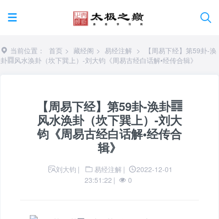
当前位置：
首页
>
藏经阁
>
易经注解
>
【周易下经】第59卦-涣
卦䷺风水涣卦（坎下巽上）-刘大钧《周易古经白话解•经传合辑》
【周易下经】第59卦-涣卦䷺
风水涣卦（坎下巽上）-刘大
钧《周易古经白话解•经传合
辑》
刘大钧
|
易经注解
|
2022-12-01
23:51:22
|
0