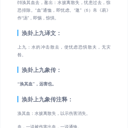
⑾涣其血去，逖出：水披离散失，忧患过去，惊
恐排除。“血”通恤，即忧虑。“逖”（tì）帛《易》
作“汤”，即惕，惊惧。
涣卦上九译文：
上九：水的冲击散去，使忧虑恐惧散夫，无灾
咎。
涣卦上九象传：
“涣其血”，远害也。
涣卦上九象传注释：
涣其血：水披离散失，以示伤害消失。
血，一说被伤害出血，一说通恤。