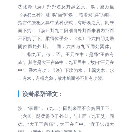
⑦此释《涣》卦卦名及卦辞之义。涣，屈万里
《读易三种》疑“涣”当作“焕”，笔者疑“涣”为唤，
指古代祭祀大典中某种仪式，有呼唤之义。刚来
而不穷：《涣》卦九二阳刚自外卦而来居内卦而
不困穷于下。柔得位乎外：《涣》卦六四阴爻居
阴位而处外卦。上同：六四与九五同处巽体。
上，指九五。假：至。王乃在中：是释“王假有
庙”。其意是大王在庙中，九五居中，故曰“王乃在
中”。乘木有功：《涣》下坎为水，上巽为木。水
上有木，舟楫之象，故木船而涉不川有功效。
涣卦彖辞译文：
涣，“享通”，（九二）阳刚来而不会穷困于下，
（六四）阴柔得位于外卦，与上面（九五爻）同
德。“大王至宗庙”，大王在庙中。“宜于涉越大
河”，（因为）乘木船涉河而有功。