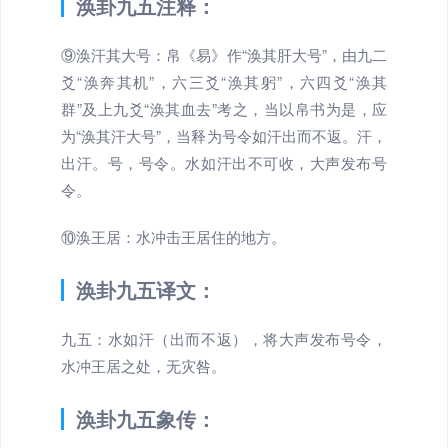
涣卦九五注释：
⑨涣汗其大号：帛《易》作“涣其肝大号”，由九二
爻“涣奔其机”，六三爻“涣其躬”，六四爻“涣其
群”及上九爻“涣其血去”考之，当以帛书为是，应
为“涣其汗大号”，当释为号令如汗出而不返。汗，
出汗。号，号令。水如汗出不可收，大声发布号
令。
⑩涣王居：水冲击王居住的地方。
涣卦九五译文：
九五：水如汗（出而不返），将大声发布号令，
水冲王居之处，无灾咎。
涣卦九五象传：