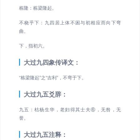
栋隆：栋梁隆起。
不桡乎下：九四居上体不困与初相应而向下弯
曲。
下，指初六。
大过九四象传译文：
“栋梁隆起”之“吉利”，不弯于下。
大过九五爻辞：
九五：枯杨生华，老妇得其士夫⑥，无咎，无
誉。
大过九五注释：