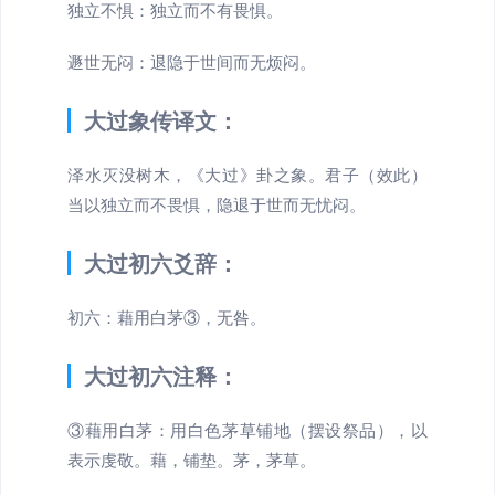
独立不惧：独立而不有畏惧。
遯世无闷：退隐于世间而无烦闷。
大过象传译文：
泽水灭没树木，《大过》卦之象。君子（效此）
当以独立而不畏惧，隐退于世而无忧闷。
大过初六爻辞：
初六：藉用白茅③，无咎。
大过初六注释：
③藉用白茅：用白色茅草铺地（摆设祭品），以
表示虔敬。藉，铺垫。茅，茅草。