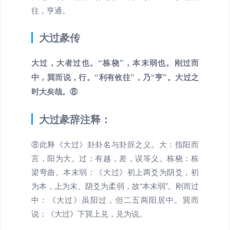
往，亨通。
大过彖传
大过，大者过也。“栋桡”，本末弱也。刚过而
中，巽而说，行。“利有攸往”，乃“亨”。大过之
时大矣哉。⑧
大过彖辞注释：
⑧此释《大过》卦卦名与卦辞之义。大：指阳而
言，阳为大。过：有越，差，误等义。栋桡：栋
梁弯曲。本末弱：《大过》初上两爻为阴爻，初
为本，上为末、阴爻为柔弱，故“本末弱”。刚而过
中：《大过》虽阳过，但二五两阳居中。巽而
说：《大过》下巽上兑，兑为说。