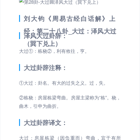
刘大钧《周易古经白话解》上
经：第二十八卦_大过：泽风大过
泽风大过卦辞：
（巽下兑上）
大过①：栋桡②，利有攸往，亨。
大过卦辞注释：
①大过：卦名。有大的过失之义。过，失。
②栋桡：房屋栋梁弯曲。房屋主梁称为“栋”。桡，
曲木，引申为曲折。
大过卦辞译文：
大过：房屋栋梁（因负重而）弯曲，宜于有所