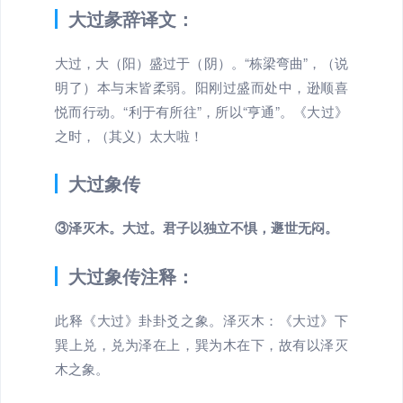
大过彖辞译文：
大过，大（阳）盛过于（阴）。“栋梁弯曲”，（说
明了）本与末皆柔弱。阳刚过盛而处中，逊顺喜
悦而行动。“利于有所往”，所以“亨通”。《大过》
之时，（其义）太大啦！
大过象传
③泽灭木。大过。君子以独立不惧，遯世无闷。
大过象传注释：
此释《大过》卦卦爻之象。泽灭木：《大过》下
巽上兑，兑为泽在上，巽为木在下，故有以泽灭
木之象。