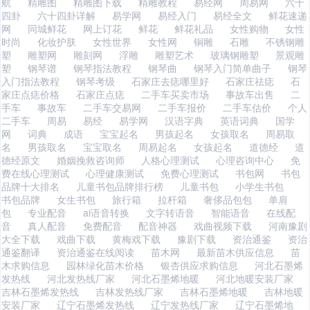
航
精雕图
精雕图下载
精雕教程
易经网
周易网
六十
四卦
六十四卦详解
易学网
易经入门
易经全文
鲜花速递
网
同城鲜花
网上订花
鲜花
鲜花礼品
女性购物
女性
时尚
化妆护肤
女性世界
女性网
铜雕
石雕
不锈钢雕
塑
雕塑网
雕刻网
浮雕
雕塑艺术
玻璃钢雕塑
景观雕
塑
钢琴谱
钢琴指法教程
钢琴曲
钢琴入门简单曲子
钢琴
入门指法教程
钢琴考级
石家庄去痣哪里好
石家庄祛痣
石
家庄点痣价格
石家庄点痣
二手车买卖市场
事故车出售
二
手车
事故车
二手车交易网
二手车报价
二手车估价
个人
二手车
周易
易经
易学网
汉语字典
英语词典
国学
网
词典
成语
宝宝起名
男孩起名
女孩取名
周易取
名
男孩取名
宝宝取名
周易起名
女孩起名
道德经
道
德经原文
婚姻挽救咨询师
人格心理测试
心理咨询中心
免
费在线心理测试
心理健康测试
免费心理测试
书包网
书包
品牌十大排名
儿童书包品牌排行榜
儿童书包
小学生书包
书包品牌
女生书包
旅行箱
拉杆箱
奢侈品包包
单肩
包
专业配音
ai语音转换
文字转语音
智能语音
在线配
音
真人配音
免费配音
配音神器
戏曲视频下载
河南豫剧
大全下载
戏曲下载
黄梅戏下载
豫剧下载
资治通鉴
资治
通鉴翻译
资治通鉴在线阅读
苗木网
最新苗木供应信息
苗
木求购信息
园林绿化苗木价格
银杏供应求购信息
河北石墨烯
发热线
河北发热线厂家
河北石墨烯地暖
河北地暖安装厂家
吉林石墨烯发热线
吉林发热线厂家
吉林石墨烯地暖
吉林地暖
安装厂家
辽宁石墨烯发热线
辽宁发热线厂家
辽宁石墨烯地