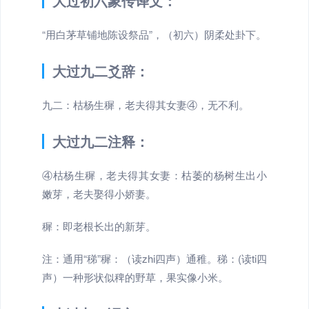
大过初六象传译文：
“用白茅草铺地陈设祭品”，（初六）阴柔处卦下。
大过九二爻辞：
九二：枯杨生穉，老夫得其女妻④，无不利。
大过九二注释：
④枯杨生穉，老夫得其女妻：枯萎的杨树生出小
嫩芽，老夫娶得小娇妻。
穉：即老根长出的新芽。
注：通用“稊”穉：（读zhi四声）通稚。稊：(读ti四
声）一种形状似稗的野草，果实像小米。