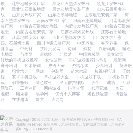
暖
辽宁地暖安装厂家
黑龙江石墨烯发热线
黑龙江发热线厂
家
黑龙江石墨烯地暖
黑龙江地暖安装厂家
山东石墨烯发热
线
山东发热线厂家
山东石墨烯地暖
山东地暖安装厂家
河
南石墨烯发热线
河南发热线厂家
河南石墨烯地暖
河南地暖安
装厂家
内蒙古石墨烯发热线
内蒙古发热线厂家
内蒙古石墨烯
地暖
内蒙古地暖安装厂家
江苏石墨烯发热线
江苏石墨烯地
暖
江苏地暖安装厂家
四川石墨烯发热线
四川发热线厂家
四川石墨烯地暖
四川地暖安装厂家
中医养生
春季养生
保
健食品
中药材
茶叶批发网
诗词
鲜花
汉语词典
暖通,
电地暖
苗木网
道德经
红楼梦
中国机械网
美文欣赏
好玩的手机游戏推荐
女性健康
手机游戏推荐排行榜
雕塑网
舟舟培训
艺术培训
成语大全
资格考试
少儿培训
英语培
训
职业培训
网赚
包装网
苗木供应
短视频培训
IT教
程
安卓手机游戏
单机游戏大全
手机游戏下载
手机软件下
载
创业赚钱
绿色软件
民间借贷律师
养生
成语
互联
网资讯
工商注册
网络游戏
抖音带货
代理记账
奇石
雕塑
雕龙客
易学网
优秀个人博客
短视频运营
抖音运
营
在线题库
散文
诗词网
Copyright 2015-2023 太极之巅 石家庄抖帅宫文化传媒有限公司 ©All
Rights Reserved.版权所有，未经授权禁止复制或建立镜像，违者必究！
冀ICP备2023006999号