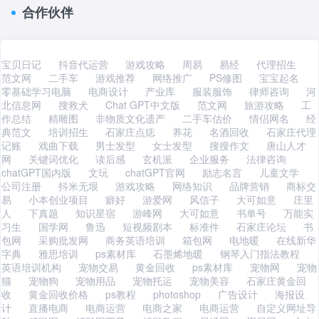
合作伙伴
宝贝日记
抖音代运营
游戏攻略
周易
易经
代理招生
范文网
二手车
游戏推荐
网络推广
PS修图
宝宝起名
零基础学习电脑
电商设计
产业库
服装服饰
律师咨询
河
北信息网
搜救犬
Chat GPT中文版
范文网
旅游攻略
工
作总结
精雕图
非物质文化遗产
二手车估价
情侣网名
经
典范文
培训招生
石家庄点痣
养花
名酒回收
石家庄代理
记账
戏曲下载
男士发型
女士发型
搜搜作文
唐山人才
网
关键词优化
读后感
玄机派
企业服务
法律咨询
chatGPT国内版
文玩
chatGPT官网
励志名言
儿童文学
公司注册
抖米无垠
游戏攻略
网络知识
品牌营销
商标交
易
小本创业项目
癖好
游爱网
风信子
大可如意
庄里
人
下真题
知识星宿
游峰网
大可如意
书单号
万能实
习生
国学网
鲁迅
短视频剧本
标准件
石家庄论坛
书
包网
采购批发网
商务英语培训
箱包网
电地暖
在线新华
字典
雅思培训
ps素材库
石墨烯地暖
钢琴入门指法教程
英语培训机构
宠物交易
黄金回收
ps素材库
宠物网
宠物
猫
宠物狗
宠物用品
宠物托运
宠物美容
石家庄黄金回
收
黄金回收价格
ps教程
photoshop
广告设计
海报设
计
直播电商
电商运营
电商之家
电商运营
自定义网址导