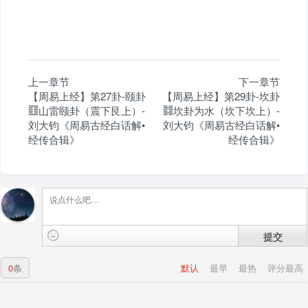
上一章节
下一章节
【周易上经】第27卦-颐卦
【周易上经】第29卦-坎卦
䷚山雷颐卦（震下艮上）-
䷜坎卦为水（坎下坎上）-
刘大钧《周易古经白话解•
刘大钧《周易古经白话解•
经传合辑》
经传合辑》
提交
0
条
默认
最早
最热
评分最高