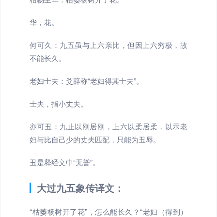
华，花。
何可久：九五虽与上六亲比，但因上六穷极，故
不能长久。
老妇士夫：爻辞称“老妇得其士夫”。
士夫，指小丈夫。
亦可丑：九止以刚居刚，上六以柔居柔，以示老
妇与比自己少的丈夫匹配，只能为丑辱。
丑是释经文中“无誉”。
大过九五象传译文：
“枯萎杨树开了花”，怎么能长久？“老妇（得到）