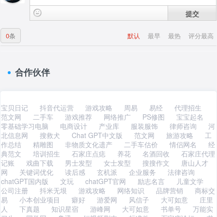
提交
0
条
默认
最早
最热
评分最高
合作伙伴
宝贝日记
抖音代运营
游戏攻略
周易
易经
代理招生
范文网
二手车
游戏推荐
网络推广
PS修图
宝宝起名
零基础学习电脑
电商设计
产业库
服装服饰
律师咨询
河
北信息网
搜救犬
Chat GPT中文版
范文网
旅游攻略
工
作总结
精雕图
非物质文化遗产
二手车估价
情侣网名
经
典范文
培训招生
石家庄点痣
养花
名酒回收
石家庄代理
记账
戏曲下载
男士发型
女士发型
搜搜作文
唐山人才
网
关键词优化
读后感
玄机派
企业服务
法律咨询
chatGPT国内版
文玩
chatGPT官网
励志名言
儿童文学
公司注册
抖米无垠
游戏攻略
网络知识
品牌营销
商标交
易
小本创业项目
癖好
游爱网
风信子
大可如意
庄里
人
下真题
知识星宿
游峰网
大可如意
书单号
万能实