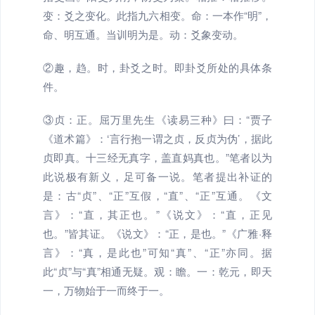
变：爻之变化。此指九六相变。命：一本作“明”，
命、明互通。当训明为是。动：爻象变动。
②趣，趋。时，卦爻之时。即卦爻所处的具体条
件。
③贞：正。屈万里先生《读易三种》曰：“贾子
《道术篇》：‘言行抱一谓之贞，反贞为伪’，据此
贞即真。十三经无真字，盖直妈真也。”笔者以为
此说极有新义，足可备一说。笔者提出补证的
是：古“贞”、“正”互假，“直”、“正”互通。《文
言》：“直，其正也。”《说文》：“直，正见
也。”皆其证。《说文》：“正，是也。”《广雅·释
言》：“真，是此也”可知“真”、“正”亦同。据
此“贞”与“真”相通无疑。观：瞻。一：乾元，即天
一，万物始于一而终于一。