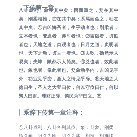
下传第一章
八卦成列，象在其中矣；因而重之，爻在其中
矣；刚柔相推，变在其中矣；系焉而命之，动在
其中矣。①吉凶悔吝者，生乎动者也；刚柔者，
立本者也；变通者，趣时者也；②吉凶者，贞胜
者也；天地之道，贞观者也；日月之道，贞明者
也，天下之动，贞夫一者也。③夫乾，确然示人
易矣；夫坤，隤然示人简矣。④爻也者，效此者
也。象也者，像此者也。爻象动乎内，吉凶见乎
外，功业见乎变，圣人之情见乎辞。⑤天地之大
德曰生，圣人之大宝曰位，何以守位曰仁，何以
聚人曰财。理财正辞、禁民为非曰义。⑥
系辞下传第一章注释：
①八卦成列：八卦各列其位。象：卦象。刚柔：
指爻画。阳爻为刚，阴爻为柔。相推：相推移。