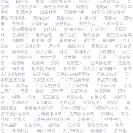
习生
国学网
鲁迅
短视频剧本
标准件
石家庄论坛
书
包网
采购批发网
商务英语培训
箱包网
电地暖
在线新华
字典
雅思培训
ps素材库
石墨烯地暖
钢琴入门指法教程
英语培训机构
宠物交易
黄金回收
ps素材库
宠物网
宠物
猫
宠物狗
宠物用品
宠物托运
宠物美容
石家庄黄金回
收
黄金回收价格
ps教程
photoshop
广告设计
海报设
计
直播电商
电商运营
电商之家
电商运营
自定义网址导
航
精雕图
精雕图下载
精雕教程
易经网
周易网
六十
四卦
六十四卦详解
易学网
易经入门
易经全文
鲜花速递
网
同城鲜花
网上订花
鲜花
鲜花礼品
女性购物
女性
时尚
化妆护肤
女性世界
女性网
铜雕
石雕
不锈钢雕
塑
雕塑网
雕刻网
浮雕
雕塑艺术
玻璃钢雕塑
景观雕
塑
钢琴谱
钢琴指法教程
钢琴曲
钢琴入门简单曲子
钢琴
入门指法教程
钢琴考级
石家庄去痣哪里好
石家庄祛痣
石
家庄点痣价格
石家庄点痣
二手车买卖市场
事故车出售
二
手车
事故车
二手车交易网
二手车报价
二手车估价
个人
二手车
周易
易经
易学网
汉语字典
英语词典
国学
网
词典
成语
宝宝起名
男孩起名
女孩取名
周易取
名
男孩取名
宝宝取名
周易起名
女孩起名
道德经
道
德经原文
婚姻挽救咨询师
人格心理测试
心理咨询中心
免
费在线心理测试
心理健康测试
免费心理测试
书包网
书包
品牌十大排名
儿童书包品牌排行榜
儿童书包
小学生书包
书包品牌
女生书包
旅行箱
拉杆箱
奢侈品包包
单肩
包
专业配音
ai语音转换
文字转语音
智能语音
在线配