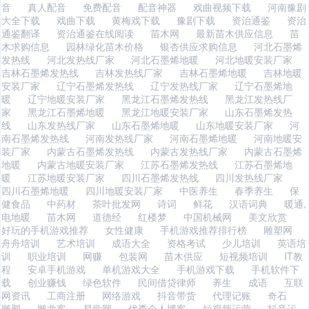
音
真人配音
免费配音
配音神器
戏曲视频下载
河南豫剧
大全下载
戏曲下载
黄梅戏下载
豫剧下载
资治通鉴
资治
通鉴翻译
资治通鉴在线阅读
苗木网
最新苗木供应信息
苗
木求购信息
园林绿化苗木价格
银杏供应求购信息
河北石墨烯
发热线
河北发热线厂家
河北石墨烯地暖
河北地暖安装厂家
吉林石墨烯发热线
吉林发热线厂家
吉林石墨烯地暖
吉林地暖
安装厂家
辽宁石墨烯发热线
辽宁发热线厂家
辽宁石墨烯地
暖
辽宁地暖安装厂家
黑龙江石墨烯发热线
黑龙江发热线厂
家
黑龙江石墨烯地暖
黑龙江地暖安装厂家
山东石墨烯发热
线
山东发热线厂家
山东石墨烯地暖
山东地暖安装厂家
河
南石墨烯发热线
河南发热线厂家
河南石墨烯地暖
河南地暖安
装厂家
内蒙古石墨烯发热线
内蒙古发热线厂家
内蒙古石墨烯
地暖
内蒙古地暖安装厂家
江苏石墨烯发热线
江苏石墨烯地
暖
江苏地暖安装厂家
四川石墨烯发热线
四川发热线厂家
四川石墨烯地暖
四川地暖安装厂家
中医养生
春季养生
保
健食品
中药材
茶叶批发网
诗词
鲜花
汉语词典
暖通,
电地暖
苗木网
道德经
红楼梦
中国机械网
美文欣赏
好玩的手机游戏推荐
女性健康
手机游戏推荐排行榜
雕塑网
舟舟培训
艺术培训
成语大全
资格考试
少儿培训
英语培
训
职业培训
网赚
包装网
苗木供应
短视频培训
IT教
程
安卓手机游戏
单机游戏大全
手机游戏下载
手机软件下
载
创业赚钱
绿色软件
民间借贷律师
养生
成语
互联
网资讯
工商注册
网络游戏
抖音带货
代理记账
奇石
雕塑
雕龙客
易学网
优秀个人博客
短视频运营
抖音运