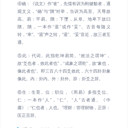
④确：《说文》作“隺”，先儒有训为刚健貌者，通
观文义，“确”与“隤”对举，当训为高至。天尊故
高。易：平易。隤：下墜，从阜。地卑下故曰
隤。隤，一本作“退”或作“妥”。古音每随义
转，“卑”。“退”声之转，“退”、“妥”音近，故三者互
通。
⑤此：代词。此指乾坤易简。“效法之谓坤”，
故“爻也者，效此者也”，“成象之谓乾”，故“象也，
像此者也”。即三百八十四爻效此，六十四卦卦象
像此。内：卦内。外：卦外。辞：卦爻之辞。
⑥生：生育。位：职位，《周易》多指爻位。
仁：一本作“人”，“仁”、“人”古者通。《中
庸》：“仁也者，人也。”理财：管理财物，正辞：
匡正言辞。