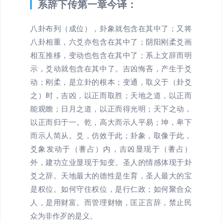
系辞下传第一章今译：
八卦布列（成位），卦象就包含在其中了；又将
八卦相重，六爻亦包含在其中了；阴阳刚柔爻画
相互推移，变动也包含在其中了；系上文辞而明
示，爻动就包含在其中了。吉凶悔吝，产生于爻
动；刚柔，是立卦的根本；变通，取义于（卦爻
之）时，吉凶，以正而取胜；天地之道，以正而
能观瞻；日月之道，以正而得光明；天下之动，
以正而归于一。乾，高大而示人平易；坤，卑下
而示人简从。爻，仿效于此；卦象，取像于此，
爻象发动于（蓍占）内，吉凶显现于（蓍占）
外，建功立业显现于知变。圣人的情感体现于卦
爻之辞。天地最大的德性是生育，圣人最大的宝
是权位。如何守住权位，是行仁政；如何聚合众
人，是用财富。而管理财物，匡正言辞，禁止民
众为非作歹的是义。